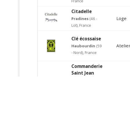
France
Citadelle
Loge
Pradines
(46 -
Lot), France
Clé écossaise
Atelie
Haubourdin
(59
- Nord), France
Commanderie
Saint Jean
d'Acre
Comma
Rilleux-la-Pape
(69 - Rhône),
France
Espoir et
tradition
Loge
Capbreton
(40 -