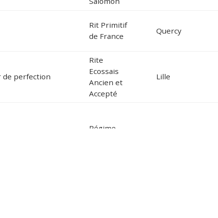
Salomon
Rit Primitif
Quercy
de France
Rite
Ecossais
r de perfection
Lille
Ancien et
Accepté
Régime
nderie
Ecossais
Villeurbanne
Rectifié
Rite
Français