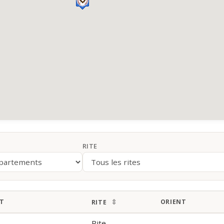
RITE
T
ORIENT
RITE
Rite